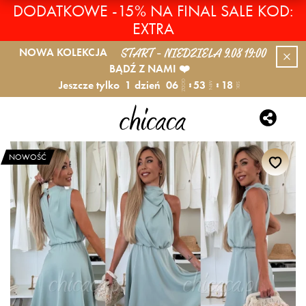
DODATKOWE -15% NA FINAL SALE KOD:
EXTRA
START - NIEDZIELA 9.08 19:00
NOWA KOLEKCJA
BĄDŹ Z NAMI ❤️
Jeszcze tylko
1
dzień
06
53
17
GODZ.
MIN.
SEK.
NOWOŚĆ