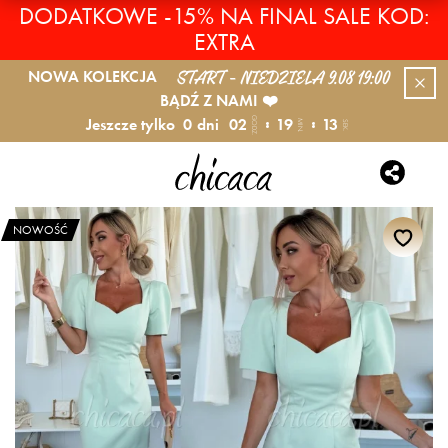
DODATKOWE -15% NA FINAL SALE KOD:
EXTRA
START - NIEDZIELA 9.08 19:00
NOWA KOLEKCJA
BĄDŹ Z NAMI ❤️
Jeszcze tylko
0
dni
02
19
12
GODZ.
MIN.
SEK.
NOWOŚĆ