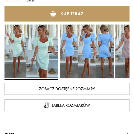
0.0
(
0
)
KUP TERAZ
ZOBACZ DOSTĘPNE ROZMIARY
TABELA ROZMIARÓW