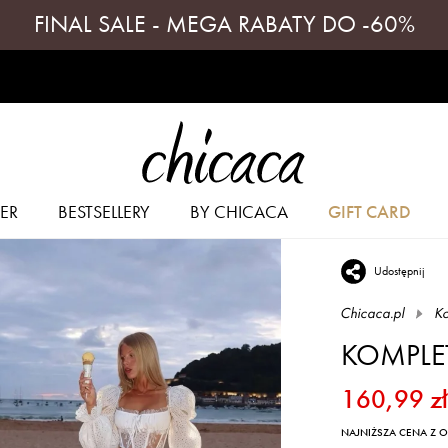
FINAL SALE - MEGA RABATY DO -60%
ER
BESTSELLERY
BY CHICACA
GIFT CARD
Udostępnij
Chicaca.pl
Ko
KOMPLET
160,99 zł
NAJNIŻSZA CENA Z OS