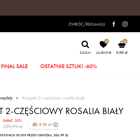
ZWRÓĆ/REKLAMUJ
0
0
0.00 zł
SZUKAJ
ULUBIONE
FINAL SALE
OSTATNIE SZTUKI -60%
mplety
komplet 2-częściowy rosalia biały
 2-CZĘŚCIOWY ROSALIA BIAŁY
RABAT -30%
8.05 zł
229,99 zł
TATNICH 30 DNI PRZED OBNIŻKĄ: 206,99 ZŁ