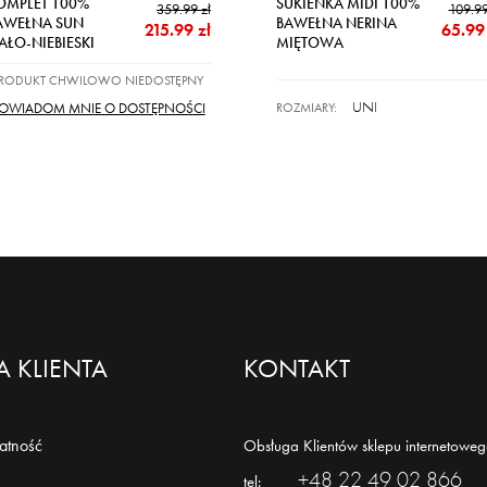
OMPLET 100%
SUKIENKA MIDI 100%
359.99 zł
109.99
AWEŁNA SUN
BAWEŁNA NERINA
215.99 zł
65.99 
AŁO-NIEBIESKI
MIĘTOWA
PRODUKT CHWILOWO NIEDOSTĘPNY
UNI
ROZMIARY:
OWIADOM MNIE O DOSTĘPNOŚCI
 KLIENTA
KONTAKT
łatność
Obsługa Klientów sklepu internetoweg
+48 22 49 02 866
tel: