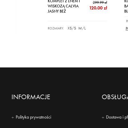
KOMPLET Z LNEM I
K
299.99 zł
WISKOZĄ CALVIA
B
120.00 zł
JASNY BEŻ
BI
XS/S
M/L
ROZMIARY:
P
INFORMACJE
OBSŁUGA
Polityka prywatności
Dostawa i p