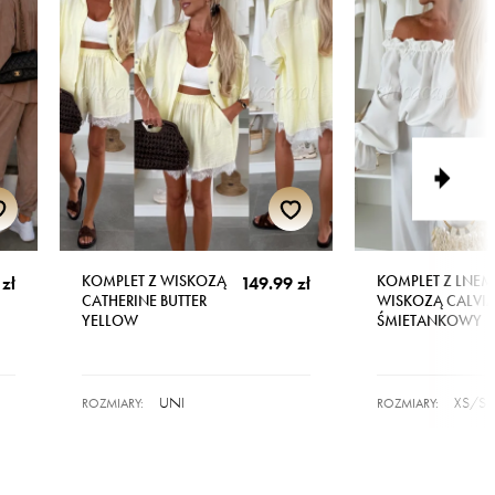
KOMPLET Z WISKOZĄ
KOMPLET Z LNEM 
zł
149.99 zł
CATHERINE BUTTER
WISKOZĄ CALVI
YELLOW
ŚMIETANKOWY
UNI
XS/S
ROZMIARY:
ROZMIARY: