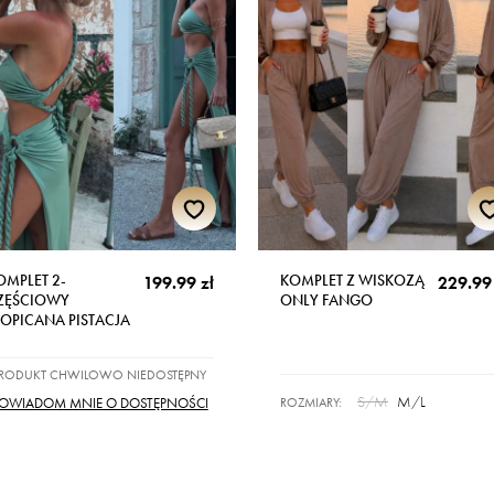
OMPLET 2-
KOMPLET Z WISKOZĄ
199.99 zł
229.99 
ZĘŚCIOWY
ONLY FANGO
ROPICANA PISTACJA
PRODUKT CHWILOWO NIEDOSTĘPNY
S/M
M/L
ROZMIARY:
OWIADOM MNIE O DOSTĘPNOŚCI