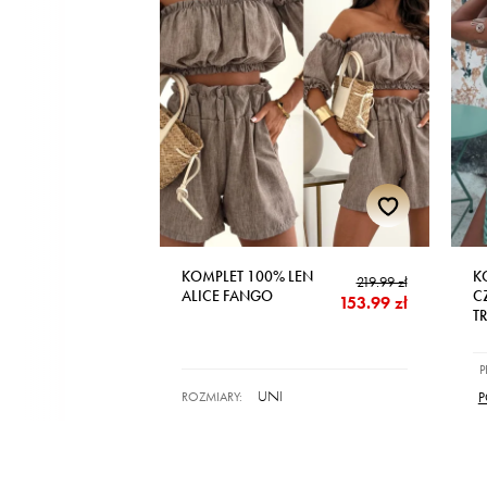
KOMPLET 100% LEN
K
219.99 zł
ALICE FANGO
C
153.99 zł
T
UNI
ROZMIARY:
P