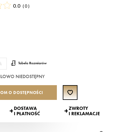
0.0
(
0
)
L
Tabela Rozmiarów
ILOWO NIEDOSTĘPNY
OM O DOSTĘPNOŚCI
DOSTAWA
ZWROTY
I PŁATNOŚĆ
I REKLAMACJE