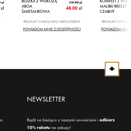
BLUZKA Z WISKOZĄ
KOMPLET Z WIS
 zł
119.99 zł
AROA
MALIBU BREEZE
zł
48.00 zł
ŚMIETANKOWA
CZARNY
PRODUKT CHWILOWO NIEDOSTĘPNY
PRODUKT CHWILO
POWIADOM MNIE O DOSTĘPNOŚCI
POWIADOM MNIE
NEWSLETTER
o:
Bądź na bieżąco z naszymi nowościami i
odbierz
10% rabatu
na zakupy!