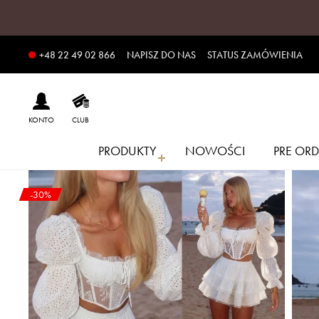
NAPISZ DO NAS
STATUS ZAMÓWIENIA
+48 22 49 02 866
KONTO
CLUB
PRODUKTY
NOWOŚCI
PRE ORD
-30%