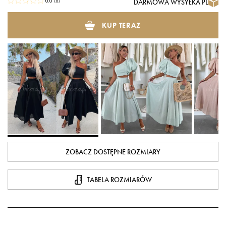
DARMOWA WYSYŁKA PL
0.0
(
0
)
KUP TERAZ
ZOBACZ DOSTĘPNE ROZMIARY
TABELA ROZMIARÓW