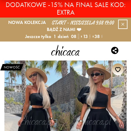
DODATKOWE -15% NA FINAL SALE KOD:
EXTRA
START - NIEDZIELA 9.08 19:00
NOWA KOLEKCJA
BĄDŹ Z NAMI ❤️
Jeszcze tylko
1
dzień
08
13
37
GODZ.
MIN.
SEK.
NOWOŚĆ