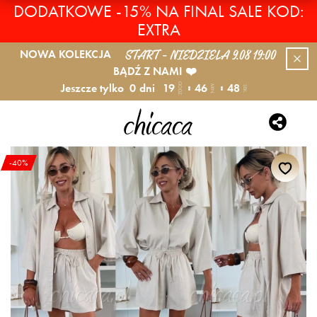
DODATKOWE -15% NA FINAL SALE KOD:
EXTRA
START - NIEDZIELA 9.08 19:00
NOWA KOLEKCJA
BĄDŹ Z NAMI ❤️
Jeszcze tylko
0
dni
19
46
47
GODZ.
MIN.
SEK.
-40%