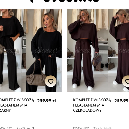
OMPLET Z WISKOZĄ
KOMPLET Z WISKOZĄ
259.99 zł
259.99 
 ELASTANEM MIA
I ELASTANEM MIA
ZARNY
CZEKOLADOWY
XS/S
M/L
XS/S
M/L
ZMIARY:
ROZMIARY: