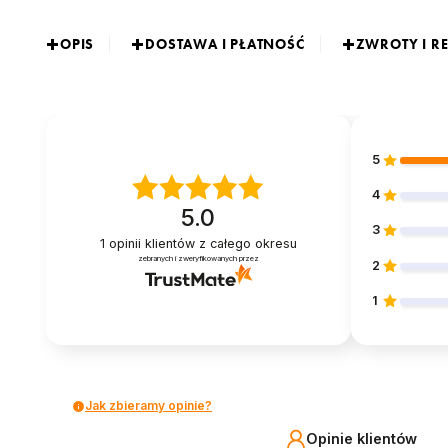
OPIS
DOSTAWA I PŁATNOŚĆ
ZWROTY I R
5
4
5.0
3
1
opinii klientów
z całego okresu
zebranych i zweryfikowanych przez
2
1
Jak zbieramy opinie?
Opinie klientów