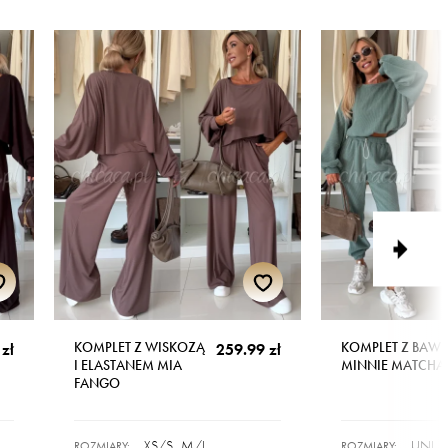
KOMPLET Z WISKOZĄ
KOMPLET Z BAW
zł
259.99 zł
I ELASTANEM MIA
MINNIE MATCHA
FANGO
XS/S
M/L
UNI
ROZMIARY:
ROZMIARY: