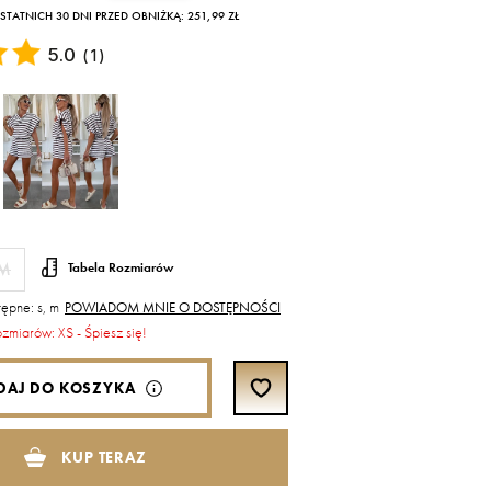
TATNICH 30 DNI PRZED OBNIŻKĄ: 251,99 ZŁ
5.0
(
1
)
M
Tabela Rozmiarów
ępne: s, m
POWIADOM MNIE O DOSTĘPNOŚCI
ozmiarów: XS - Śpiesz się!
DAJ DO KOSZYKA
KUP TERAZ