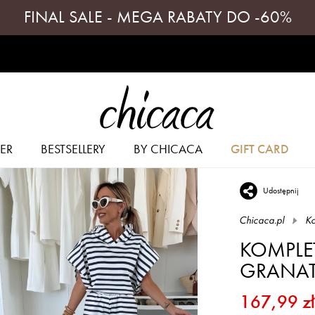
FINAL SALE - MEGA RABATY DO -60%
ER
BESTSELLERY
BY CHICACA
GIFT CARD
Udostępnij
Chicaca.pl
Ko
KOMPLE
GRANA
167,99 zł