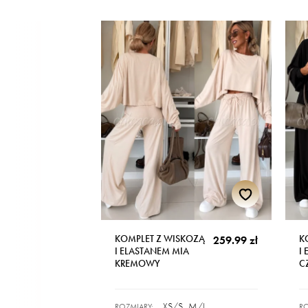
KOMPLET Z WISKOZĄ
K
259.99 zł
I ELASTANEM MIA
I
KREMOWY
C
XS/S
M/L
ROZMIARY:
RO