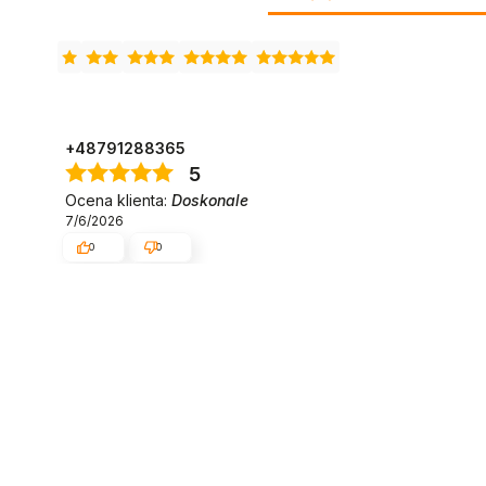
+48791288365
5
Ocena klienta:
Doskonale
7/6/2026
0
0