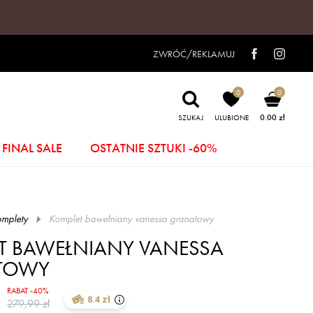
ZWRÓĆ/REKLAMUJ
0
0
0.00 zł
SZUKAJ
ULUBIONE
FINAL SALE
OSTATNIE SZTUKI -60%
mplety
komplet bawełniany vanessa granatowy
T BAWEŁNIANY VANESSA
TOWY
RABAT -40%
8.4 zł
279,99 zł