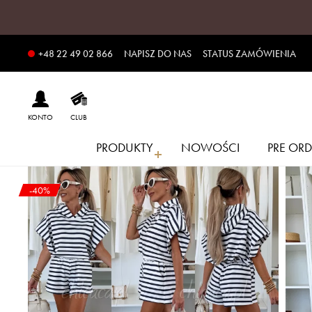
NAPISZ DO NAS
STATUS ZAMÓWIENIA
+48 22 49 02 866
KONTO
CLUB
PRODUKTY
NOWOŚCI
PRE ORD
-40%