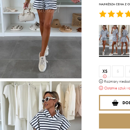
NAJNIŻSZA CENA Z OS
XS
S
Rozmiary niedost
Ostatnie sztuki r
DO