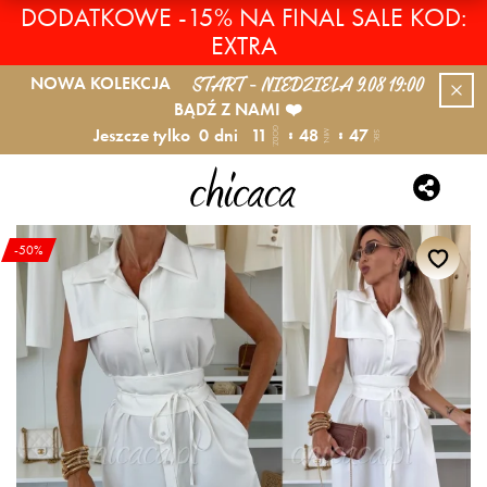
DODATKOWE -15% NA FINAL SALE KOD:
EXTRA
START - NIEDZIELA 9.08 19:00
NOWA KOLEKCJA
BĄDŹ Z NAMI ❤️
Jeszcze tylko
0
dni
11
48
47
GODZ.
MIN.
SEK.
-50%