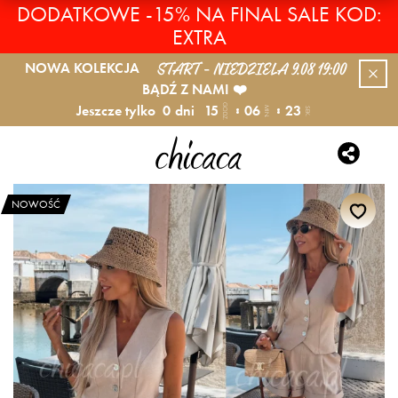
DODATKOWE -15% NA FINAL SALE KOD:
EXTRA
START - NIEDZIELA 9.08 19:00
NOWA KOLEKCJA
BĄDŹ Z NAMI ❤️
Jeszcze tylko
0
dni
15
06
23
GODZ.
MIN.
SEK.
NOWOŚĆ