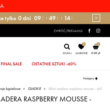
RA
0
dni
09
49
12
ze tylko
GODZ.
MIN.
SEK.
ZWRÓĆ/REKLAMUJ
0
0
0.00 zł
SZUKAJ
ULUBIONE
FINAL SALE
OSTATNIE SZTUKI -60%
Następny
roje kąpielowe
GŁADKIE
bikini madera raspberry mousse - dół
MADERA RASPBERRY MOUSSE -