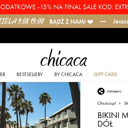
ODATKOWE -15% NA FINAL SALE KOD: EXT
ELA 9.08 19:00
Jeszc
BĄDŹ Z NAMI ❤️
ER
BESTSELLERY
BY CHICACA
GIFT CARD
Udostępnij
Chicaca.pl
St
BIKINI 
DÓŁ