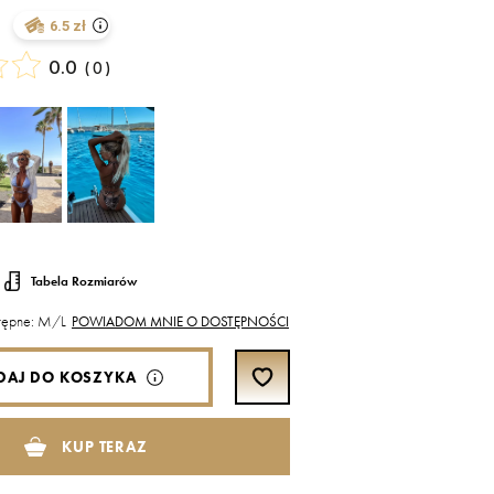
6.5 zł
0.0
(
0
)
Tabela Rozmiarów
stępne: M/L
POWIADOM MNIE O DOSTĘPNOŚCI
DAJ DO KOSZYKA
KUP TERAZ