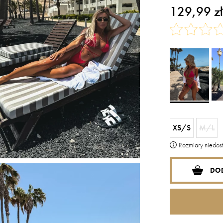
129,99 zł
XS/S
M/L
Rozmiary niedo
DO