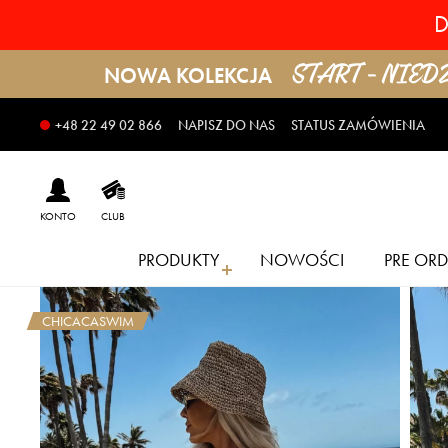
D
START - NIEDZI
NOWA KOLEKCJA
NAPISZ DO NAS
STATUS ZAMÓWIENIA
+48 22 49 02 866
KONTO
CLUB
PRODUKTY
NOWOŚCI
PRE ORD
CHICACASWIM